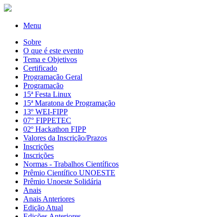
Menu
Sobre
O que é este evento
Tema e Objetivos
Certificado
Programação Geral
Programação
15ª Festa Linux
15ª Maratona de Programação
13º WEI-FIPP
07° FIPPETEC
02º Hackathon FIPP
Valores da Inscrição/Prazos
Inscrições
Inscrições
Normas - Trabalhos Científicos
Prêmio Científico UNOESTE
Prêmio Unoeste Solidária
Anais
Anais Anteriores
Edição Atual
Edições Anteriores