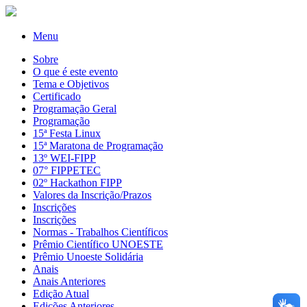
Menu
Sobre
O que é este evento
Tema e Objetivos
Certificado
Programação Geral
Programação
15ª Festa Linux
15ª Maratona de Programação
13º WEI-FIPP
07° FIPPETEC
02º Hackathon FIPP
Valores da Inscrição/Prazos
Inscrições
Inscrições
Normas - Trabalhos Científicos
Prêmio Científico UNOESTE
Prêmio Unoeste Solidária
Anais
Anais Anteriores
Edição Atual
Edições Anteriores