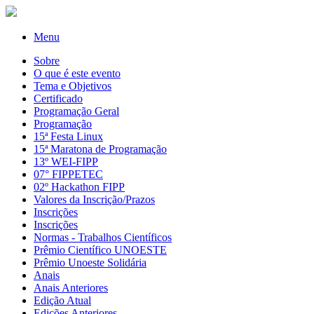
Menu
Sobre
O que é este evento
Tema e Objetivos
Certificado
Programação Geral
Programação
15ª Festa Linux
15ª Maratona de Programação
13º WEI-FIPP
07° FIPPETEC
02º Hackathon FIPP
Valores da Inscrição/Prazos
Inscrições
Inscrições
Normas - Trabalhos Científicos
Prêmio Científico UNOESTE
Prêmio Unoeste Solidária
Anais
Anais Anteriores
Edição Atual
Edições Anteriores