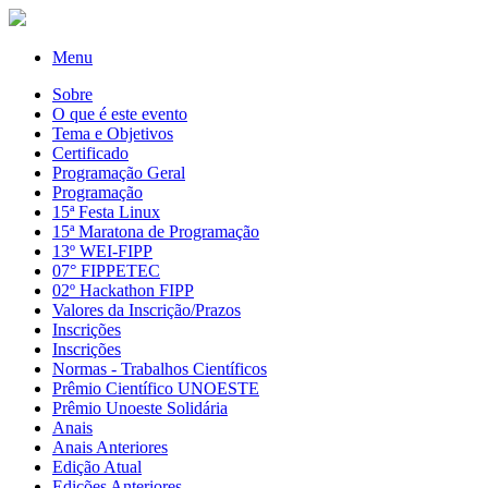
Menu
Sobre
O que é este evento
Tema e Objetivos
Certificado
Programação Geral
Programação
15ª Festa Linux
15ª Maratona de Programação
13º WEI-FIPP
07° FIPPETEC
02º Hackathon FIPP
Valores da Inscrição/Prazos
Inscrições
Inscrições
Normas - Trabalhos Científicos
Prêmio Científico UNOESTE
Prêmio Unoeste Solidária
Anais
Anais Anteriores
Edição Atual
Edições Anteriores