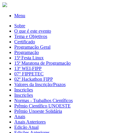
Menu
Sobre
O que é este evento
Tema e Objetivos
Certificado
Programação Geral
Programação
15ª Festa Linux
15ª Maratona de Programação
13º WEI-FIPP
07° FIPPETEC
02º Hackathon FIPP
Valores da Inscrição/Prazos
Inscrições
Inscrições
Normas - Trabalhos Científicos
Prêmio Científico UNOESTE
Prêmio Unoeste Solidária
Anais
Anais Anteriores
Edição Atual
Edições Anteriores