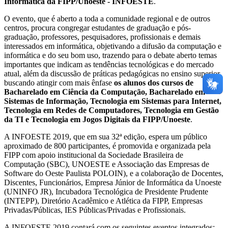
Informática da FIPP/Unoeste - INFOESTE
.
O evento, que é aberto a toda a comunidade regional e de outros
centros, procura congregar estudantes de graduação e pós-
graduação, professores, pesquisadores, profissionais e demais
interessados em informática, objetivando a difusão da computação e
informática e do seu bom uso, trazendo para o debate aberto temas
importantes que indicam as tendências tecnológicas e do mercado
atual, além da discussão de práticas pedagógicas no ensino superior,
buscando atingir com mais ênfase
os alunos dos cursos de
Bacharelado em Ciência da Computação, Bacharelado em
Sistemas de Informação, Tecnologia em Sistemas para Internet,
Tecnologia em Redes de Computadores, Tecnologia em Gestão
da TI e Tecnologia em Jogos Digitais da FIPP/Unoeste
.
A INFOESTE 2019, que em sua 32ª edição, espera um público
aproximado de 800 participantes, é promovida e organizada pela
FIPP com apoio institucional da Sociedade Brasileira de
Computação (SBC), UNOESTE e Associação das Empresas de
Software do Oeste Paulista POLOIN), e a colaboração de Docentes,
Discentes, Funcionários, Empresa Júnior de Informática da Unoeste
(UNINFO JR), Incubadora Tecnológica de Presidente Prudente
(INTEPP), Diretório Acadêmico e Atlética da FIPP, Empresas
Privadas/Públicas, IES Públicas/Privadas e Profissionais.
A INFOESTE 2019 contará com os seguintes eventos integrados: