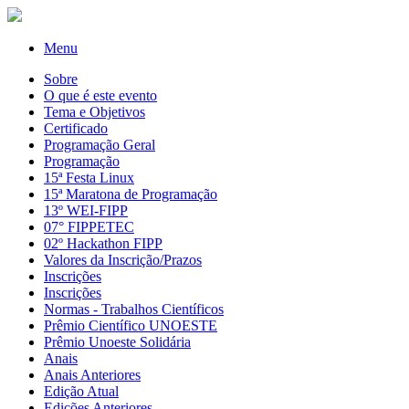
Menu
Sobre
O que é este evento
Tema e Objetivos
Certificado
Programação Geral
Programação
15ª Festa Linux
15ª Maratona de Programação
13º WEI-FIPP
07° FIPPETEC
02º Hackathon FIPP
Valores da Inscrição/Prazos
Inscrições
Inscrições
Normas - Trabalhos Científicos
Prêmio Científico UNOESTE
Prêmio Unoeste Solidária
Anais
Anais Anteriores
Edição Atual
Edições Anteriores