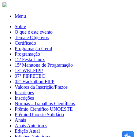
Menu
Sobre
O que é este evento
Tema e Objetivos
Certificado
Programação Geral
Programação
15ª Festa Linux
15ª Maratona de Programação
13º WEI-FIPP
07° FIPPETEC
02º Hackathon FIPP
Valores da Inscrição/Prazos
Inscrições
Inscrições
Normas - Trabalhos Científicos
Prêmio Científico UNOESTE
Prêmio Unoeste Solidária
Anais
Anais Anteriores
Edição Atual
Edições Anteriores