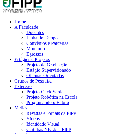
Home
A Faculdade
Docentes
Linha do Tempo
Convênios e Parcerias
Monitoria
Egressos
Estágios e Projetos
Projeto de Graduação
Estágio Supervisionado
Oficinas Orientadas
Grupos de Pesquisa
Extensão
Projeto Click Verde
Projeto Robótica na Escola
Programando o Futuro
Mídias
Revistas e Jornais da FIPP
Vídeos
Identidade Visual
Cartilhas NIC.br - FIPP