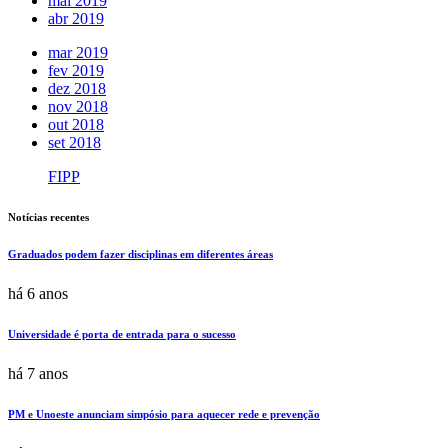
mai 2019
abr 2019
mar 2019
fev 2019
dez 2018
nov 2018
out 2018
set 2018
FIPP
Notícias recentes
Graduados podem fazer disciplinas em diferentes áreas
há 6 anos
Universidade é porta de entrada para o sucesso
há 7 anos
PM e Unoeste anunciam simpósio para aquecer rede e prevenção