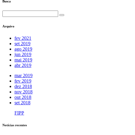
Busca
Arquivo
fev 2021
set 2019
ago 2019
jun 2019
mai 2019
abr 2019
mar 2019
fev 2019
dez 2018
nov 2018
out 2018
set 2018
FIPP
Notícias recentes