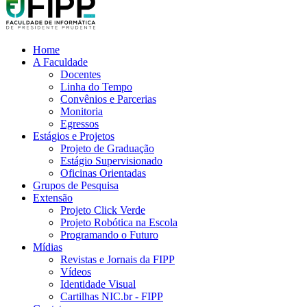
Home
A Faculdade
Docentes
Linha do Tempo
Convênios e Parcerias
Monitoria
Egressos
Estágios e Projetos
Projeto de Graduação
Estágio Supervisionado
Oficinas Orientadas
Grupos de Pesquisa
Extensão
Projeto Click Verde
Projeto Robótica na Escola
Programando o Futuro
Mídias
Revistas e Jornais da FIPP
Vídeos
Identidade Visual
Cartilhas NIC.br - FIPP