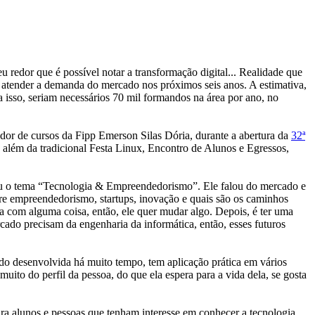
eu redor que é possível notar a transformação digital... Realidade que
a atender a demanda do mercado nos próximos seis anos. A estimativa,
 isso, seriam necessários 70 mil formandos na área por ano, no
ador de cursos da Fipp Emerson Silas Dória, durante a abertura da
32ª
, além da tradicional Festa Linux, Encontro de Alunos e Egressos,
dou o tema “Tecnologia & Empreendedorismo”. Ele falou do mercado e
obre empreendedorismo, startups, inovação e quais são os caminhos
 com alguma coisa, então, ele quer mudar algo. Depois, é ter uma
rcado precisam da engenharia da informática, então, esses futuros
sendo desenvolvida há muito tempo, tem aplicação prática em vários
uito do perfil da pessoa, do que ela espera para a vida dela, se gosta
 alunos e pessoas que tenham interesse em conhecer a tecnologia.