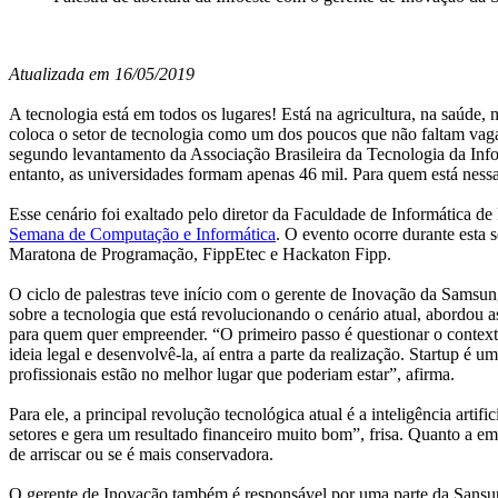
Atualizada em 16/05/2019
A tecnologia está em todos os lugares! Está na agricultura, na saúde, n
coloca o setor de tecnologia como um dos poucos que não faltam vagas
segundo levantamento da Associação Brasileira da Tecnologia da Infor
entanto, as universidades formam apenas 46 mil. Para quem está nessa 
Esse cenário foi exaltado pelo diretor da Faculdade de Informática d
Semana de Computação e Informática
. O evento ocorre durante esta 
Maratona de Programação, FippEtec e Hackaton Fipp.
O ciclo de palestras teve início com o gerente de Inovação da Sams
sobre a tecnologia que está revolucionando o cenário atual, abordou a
para quem quer empreender. “O primeiro passo é questionar o context
ideia legal e desenvolvê-la, aí entra a parte da realização. Startup 
profissionais estão no melhor lugar que poderiam estar”, afirma.
Para ele, a principal revolução tecnológica atual é a inteligência art
setores e gera um resultado financeiro muito bom”, frisa. Quanto a emp
de arriscar ou se é mais conservadora.
O gerente de Inovação também é responsável por uma parte da Sansum