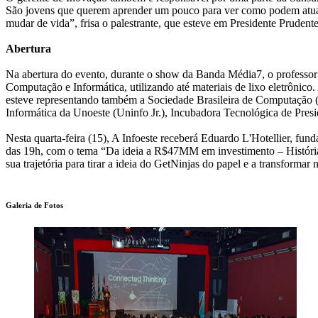
São jovens que querem aprender um pouco para ver como podem atuar
mudar de vida”, frisa o palestrante, que esteve em Presidente Prudent
Abertura
Na abertura do evento, durante o show da Banda Média7, o professor 
Computação e Informática, utilizando até materiais de lixo eletrônico
esteve representando também a Sociedade Brasileira de Computação (
Informática da Unoeste (Uninfo Jr.), Incubadora Tecnológica de Presi
Nesta quarta-feira (15), A Infoeste receberá Eduardo L'Hotellier, fund
das 19h, com o tema “Da ideia a R$47MM em investimento – História de
sua trajetória para tirar a ideia do GetNinjas do papel e a transformar 
Galeria de Fotos