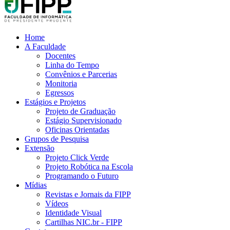
Home
A Faculdade
Docentes
Linha do Tempo
Convênios e Parcerias
Monitoria
Egressos
Estágios e Projetos
Projeto de Graduação
Estágio Supervisionado
Oficinas Orientadas
Grupos de Pesquisa
Extensão
Projeto Click Verde
Projeto Robótica na Escola
Programando o Futuro
Mídias
Revistas e Jornais da FIPP
Vídeos
Identidade Visual
Cartilhas NIC.br - FIPP