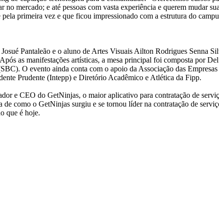
 no mercado; e até pessoas com vasta experiência e querem mudar sua 
e pela primeira vez e que ficou impressionado com a estrutura do campu
Josué Pantaleão e o aluno de Artes Visuais Ailton Rodrigues Senna Sil
. Após as manifestações artísticas, a mesa principal foi composta por D
SBC). O evento ainda conta com o apoio da Associação das Empresas d
dente Prudente (Intepp) e Diretório Acadêmico e Atlética da Fipp.
ador e CEO do GetNinjas, o maior aplicativo para contratação de serviços
 como o GetNinjas surgiu e se tornou líder na contratação de serviços
no que é hoje.