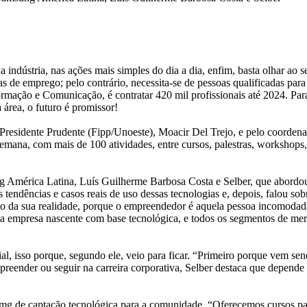
a indústria, nas ações mais simples do dia a dia, enfim, basta olhar ao s
 de emprego; pelo contrário, necessita-se de pessoas qualificadas par
mação e Comunicação, é contratar 420 mil profissionais até 2024. Para
área, o futuro é promissor!
e Presidente Prudente (Fipp/Unoeste), Moacir Del Trejo, e pelo coorden
semana, com mais de 100 atividades, entre cursos, palestras, workshops
ung América Latina, Luís Guilherme Barbosa Costa e Selber, que abor
s tendências e casos reais de uso dessas tecnologias e, depois, falou s
o da sua realidade, porque o empreendedor é aquela pessoa incomodada
é uma empresa nascente com base tecnológica, e todos os segmentos de me
ificial, isso porque, segundo ele, veio para ficar. “Primeiro porque vem 
reender ou seguir na carreira corporativa, Selber destaca que depende m
g de captação tecnológica para a comunidade. “Oferecemos cursos para