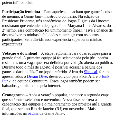
potencial”, conclui.
Participação feminina
– Para aqueles que acham que game é coisa
de menino, a Game Jam+ mostrou o contrário. Na edição de
Presidente Prudente, três acadêmicas de Jogos Digitais da Unoeste
mostraram que entendem de jogos. Para Maryana Lima Alvares, do
2º termo, essa competição foi um momento ímpar. “Tive a chance de
desenvolver as minhas habilidades e interagir com os outros
participantes. Sem dúvida essa experiência superou as minhas
expectativas”.
Votação e download
– A etapa regional levará duas equipes para a
grande final. A primeira equipe já foi selecionada pelo júri, porém
resta mais uma vaga que será definida por votação aberta ao público.
Durante todo o mês de agosto, é possível acessar a página dos
games e dar um “like” no jogo preferido. Além do
Slimical
, foram
apresentados o
Dream Dive
, desenvolvido pela Pixel Art, e o
Junk
Punk
, da equipe Continuum. Esses jogos também podem ser
baixados gratuitamente pela internet.
Cronograma
– Após a votação popular, acontece a segunda etapa,
que será entre setembro e novembro. Nessa fase ocorrerá a
capacitação das equipes e o melhoramento dos projetos até a grande
final, que será no Rio de Janeiro (RJ) em novembro. Mais
informações na
página
da Game Jam+.