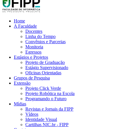
Home
A Faculdade
Docentes
Linha do Tempo
Convênios e Parcerias
Monitoria
Egressos
Estágios e Projetos
Projeto de Graduação
Estágio Supervisionado
Oficinas Orientadas
Grupos de Pesquisa
Extensão
Projeto Click Verde
Projeto Robótica na Escola
Programando o Futuro
Mídias
Revistas e Jornais da FIPP
Vídeos
Identidade Visual
Cartilhas NIC.br - FIPP