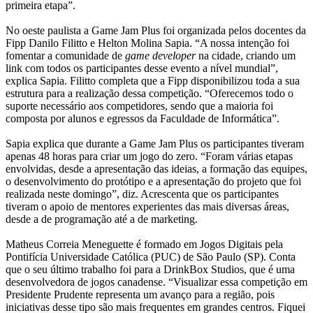
primeira etapa”.
No oeste paulista a Game Jam Plus foi organizada pelos docentes da
Fipp Danilo Filitto e Helton Molina Sapia. “A nossa intenção foi
fomentar a comunidade de
game developer
na cidade, criando um
link com todos os participantes desse evento a nível mundial”,
explica Sapia. Filitto completa que a Fipp disponibilizou toda a sua
estrutura para a realização dessa competição. “Oferecemos todo o
suporte necessário aos competidores, sendo que a maioria foi
composta por alunos e egressos da Faculdade de Informática”.
Sapia explica que durante a Game Jam Plus os participantes tiveram
apenas 48 horas para criar um jogo do zero. “Foram várias etapas
envolvidas, desde a apresentação das ideias, a formação das equipes,
o desenvolvimento do protótipo e a apresentação do projeto que foi
realizada neste domingo”, diz. Acrescenta que os participantes
tiveram o apoio de mentores experientes das mais diversas áreas,
desde a de programação até a de marketing.
Matheus Correia Meneguette é formado em Jogos Digitais pela
Pontifícia Universidade Católica (PUC) de São Paulo (SP). Conta
que o seu último trabalho foi para a DrinkBox Studios, que é uma
desenvolvedora de jogos canadense. “Visualizar essa competição em
Presidente Prudente representa um avanço para a região, pois
iniciativas desse tipo são mais frequentes em grandes centros. Fiquei