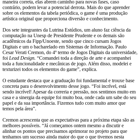
maneira correta, elas abrem caminho para novas fases, caso
contrário, podem levar a potencial derrota. Mais do que aprender
sobre os elementos da tabela periódica, o game é uma produção
artística original que proporciona diversão e conhecimento.
Dos sete integrantes da Lutrina Estúdios, um aluno faz ciência da
computação na Unesp de Presidente Prudente e os demais são
acadêmicos da Fipp/Unoeste, sendo que cinco cursam Jogos
Digitais e um o bacharelado em Sistemas de Informação. Paulo
Cesar Verati Cremon, do 4º termo de Jogos Digitais da universidade,
foi
Lead Design.
“Comandei toda a direção de arte e acompanhei
toda a funcionalidade e mecânicas de jogo. Além disso, modelei e
texturizei todos os elementos do game”, explica.
O estudante destaca que a graduação foi fundamental e trouxe base
concreta para o desenvolvimento desse jogo. “Foi incrível, está
sendo incrível! Apesar da correria e pressão, nos sentimos muito em
casa e a sinergia da equipe foi muito boa, onde cada um sabe do seu
papel e da sua importância. Fizemos tudo com muito amor que
temos pela área”.
Cremon acrescenta que as expectativas para a próxima etapa são as
melhores possíveis. “Já começamos ontem mesmo a discutir e
alinhar os pontos que precisamos aprimorar no projeto para que
tenhamos um sucesso ainda maior do que o que tivemos nesta