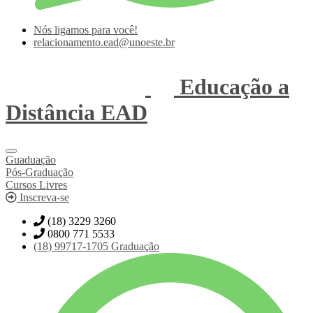
Nós ligamos para você!
relacionamento.ead@unoeste.br
Educação a
Distância
EAD
Guaduação
Pós-Graduação
Cursos Livres
Inscreva-se
(18) 3229 3260
0800 771 5533
(18)
99717-1705
Graduação