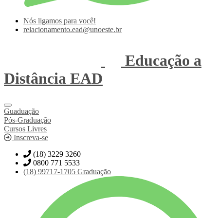
Nós ligamos para você!
relacionamento.ead@unoeste.br
Educação a
Distância
EAD
Guaduação
Pós-Graduação
Cursos Livres
Inscreva-se
(18) 3229 3260
0800 771 5533
(18)
99717-1705
Graduação