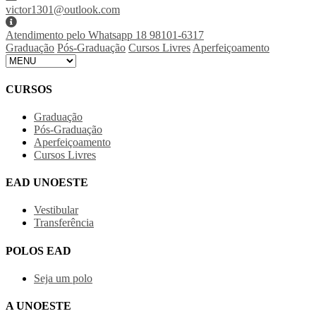
victor1301@outlook.com
Atendimento pelo Whatsapp 18 98101-6317
Graduação
Pós-Graduação
Cursos Livres
Aperfeiçoamento
CURSOS
Graduação
Pós-Graduação
Aperfeiçoamento
Cursos Livres
EAD UNOESTE
Vestibular
Transferência
POLOS EAD
Seja um polo
A UNOESTE