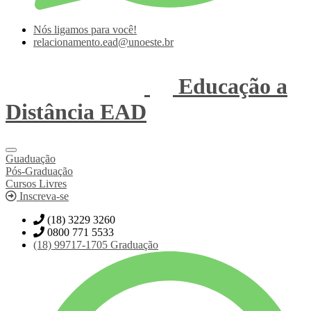
Nós ligamos para você!
relacionamento.ead@unoeste.br
Educação a
Distância
EAD
Guaduação
Pós-Graduação
Cursos Livres
Inscreva-se
(18) 3229 3260
0800 771 5533
(18)
99717-1705
Graduação