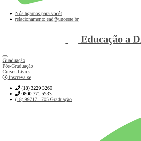
Nós ligamos para você!
relacionamento.ead@unoeste.br
Educação a Di
Guaduação
Pós-Graduação
Cursos Livres
Inscreva-se
(18) 3229 3260
0800 771 5533
(18)
99717-1705
Graduação