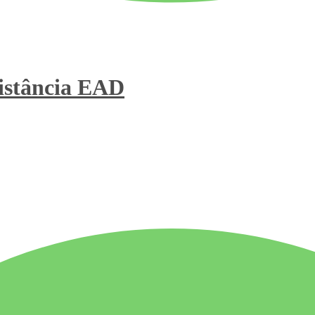
stância
EAD