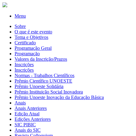
Menu
Sobre
O que é este evento
Tema e Objetivos
Certificado
Programação Geral
Programação
Valores da Inscrição/Prazos
Inscrições
Inscrições
Normas - Trabalhos Científicos
Prêmio Científico UNOESTE
Prêmio Unoeste Solidária
Prêmio Instituição Social Inovadora
Prêmio Unoeste Inovação da Educação Básica
Anais
Anais Anteriores
Edição Atual
Edições Anteriores
SIC PIBIC
Anais do SIC
Revista Colloquium