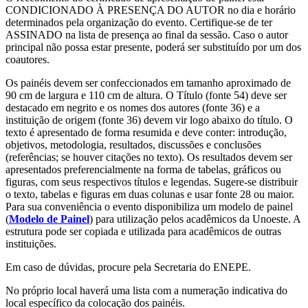
CONDICIONADO À PRESENÇA DO AUTOR no dia e horário
determinados pela organização do evento. Certifique-se de ter
ASSINADO na lista de presença ao final da sessão. Caso o autor
principal não possa estar presente, poderá ser substituído por um dos
coautores.
Os painéis devem ser confeccionados em tamanho aproximado de
90 cm de largura e 110 cm de altura. O Título (fonte 54) deve ser
destacado em negrito e os nomes dos autores (fonte 36) e a
instituição de origem (fonte 36) devem vir logo abaixo do título. O
texto é apresentado de forma resumida e deve conter: introdução,
objetivos, metodologia, resultados, discussões e conclusões
(referências; se houver citações no texto). Os resultados devem ser
apresentados preferencialmente na forma de tabelas, gráficos ou
figuras, com seus respectivos títulos e legendas. Sugere-se distribuir
o texto, tabelas e figuras em duas colunas e usar fonte 28 ou maior.
Para sua conveniência o evento disponibiliza um modelo de painel
(
Modelo de Painel
) para utilização pelos acadêmicos da Unoeste. A
estrutura pode ser copiada e utilizada para acadêmicos de outras
instituições.
Em caso de dúvidas, procure pela Secretaria do ENEPE.
No próprio local haverá uma lista com a numeração indicativa do
local específico da colocação dos painéis.