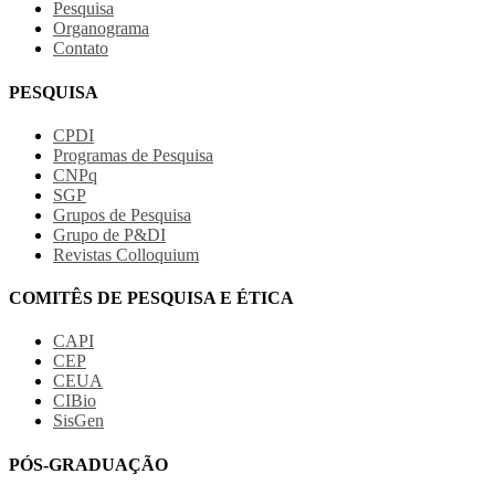
Pesquisa
Organograma
Contato
PESQUISA
CPDI
Programas de Pesquisa
CNPq
SGP
Grupos de Pesquisa
Grupo de P&DI
Revistas Colloquium
COMITÊS DE PESQUISA E ÉTICA
CAPI
CEP
CEUA
CIBio
SisGen
PÓS-GRADUAÇÃO