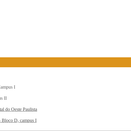
Campus I
s II
al do Oeste Paulista
- Bloco D, campus I