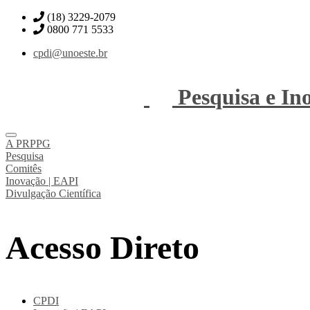
(18) 3229-2079
0800 771 5533
cpdi@unoeste.br
Pesquisa e In
A PRPPG
Pesquisa
Comitês
Inovação | EAPI
Divulgação Científica
Acesso Direto
CPDI