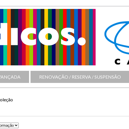
VANÇADA
RENOVAÇÃO / RESERVA / SUSPENSÃO
Coleção