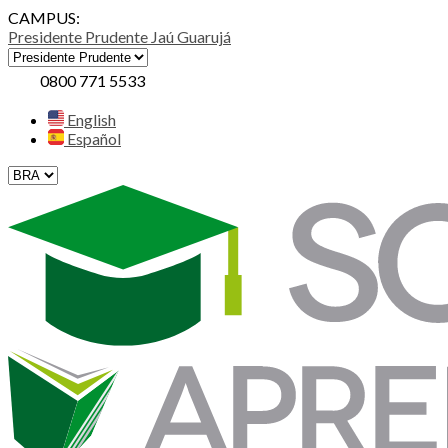
CAMPUS:
Presidente Prudente
Jaú
Guarujá
0800 771 5533
English
Español