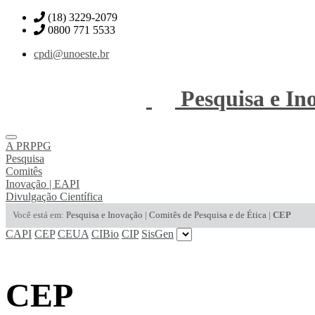
(18) 3229-2079
0800 771 5533
cpdi@unoeste.br
Pesquisa e In
A PRPPG
Pesquisa
Comitês
Inovação | EAPI
Divulgação Científica
Você está em:
Pesquisa e Inovação
|
Comitês de Pesquisa e de Ética
|
CEP
CAPI
CEP
CEUA
CIBio
CIP
SisGen
CEP