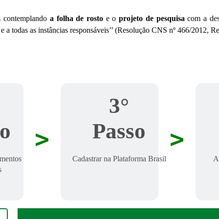
os contemplando
a folha de rosto
e o
projeto de pesquisa
com a desc
res e a todas as instâncias responsáveis’’ (Resolução CNS nº 466/2012,
3°
so
Passo
>
>
umentos
Cadastrar na Plataforma Brasil
A
s