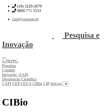
(18) 3229-2079
0800 771 5533
cpdi@unoeste.br
Pesquisa e
Inovação
A PRPPG
Pesquisa
Comitês
Inovação | EAPI
Divulgação Científica
CAPI
CEP
CEUA
CIBio
CIP
SisGen
CIBio