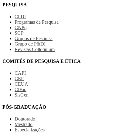
PESQUISA
CPDI
Programas de Pesquisa
CNPq
SGP
Grupos de Pesquisa
Grupo de P&DI
Revistas Colloquium
COMITÊS DE PESQUISA E ÉTICA
CAPI
CEP
CEUA
CIBio
SisGen
PÓS-GRADUAÇÃO
Doutorado
Mestrado
Especializações