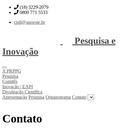
(18) 3229-2079
0800 771 5533
cpdi@unoeste.br
Pesquisa e
Inovação
A PRPPG
Pesquisa
Comitês
Inovação | EAPI
Divulgação Científica
Apresentação
Pesquisa
Organograma
Contato
Contato