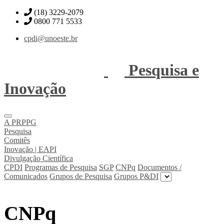
(18) 3229-2079
0800 771 5533
cpdi@unoeste.br
Pesquisa e
Inovação
A PRPPG
Pesquisa
Comitês
Inovação | EAPI
Divulgação Científica
CPDI
Programas de Pesquisa
SGP
CNPq
Documentos /
Comunicados
Grupos de Pesquisa
Grupos P&DI
CNPq