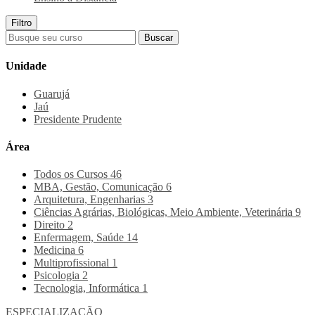
Filtro
Buscar
Unidade
Guarujá
Jaú
Presidente Prudente
Área
Todos os Cursos
46
MBA, Gestão, Comunicação
6
Arquitetura, Engenharias
3
Ciências Agrárias, Biológicas, Meio Ambiente, Veterinária
9
Direito
2
Enfermagem, Saúde
14
Medicina
6
Multiprofissional
1
Psicologia
2
Tecnologia, Informática
1
ESPECIALIZAÇÃO