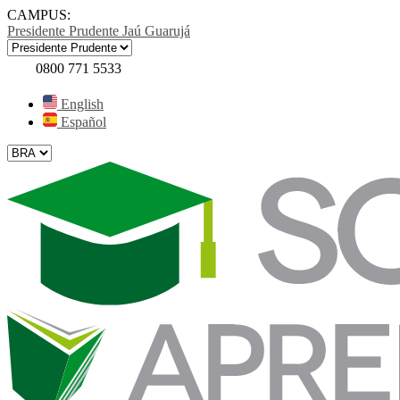
CAMPUS:
Presidente Prudente
Jaú
Guarujá
0800 771 5533
English
Español