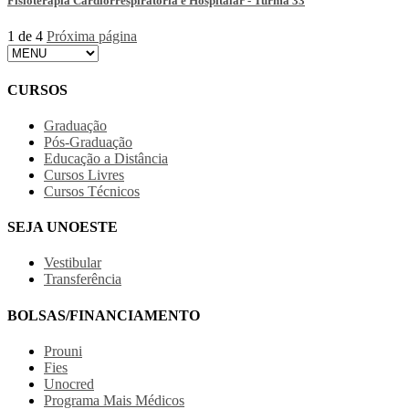
Fisioterapia Cardiorrespiratória e Hospitalar - Turma 33
1 de 4
Próxima página
CURSOS
Graduação
Pós-Graduação
Educação a Distância
Cursos Livres
Cursos Técnicos
SEJA UNOESTE
Vestibular
Transferência
BOLSAS/FINANCIAMENTO
Prouni
Fies
Unocred
Programa Mais Médicos