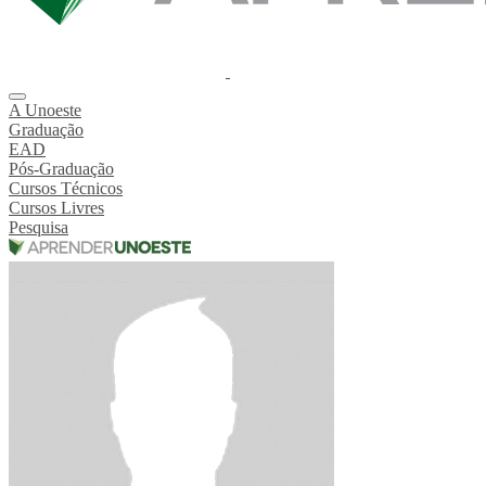
A Unoeste
Graduação
EAD
Pós-Graduação
Cursos Técnicos
Cursos Livres
Pesquisa