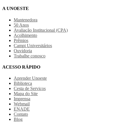
A UNOESTE
Mantenedora
50 Anos
Avaliação Institucional (CPA)
Acolhimento
Prêmios
Campi Universitários
Ouvidoria
Trabalhe conosco
ACESSO RÁPIDO
Aprender Unoeste
Biblioteca
Cesta de Serviços
Mapa do Site
Imprensa
Webmail
ENADE
Contato
Blog