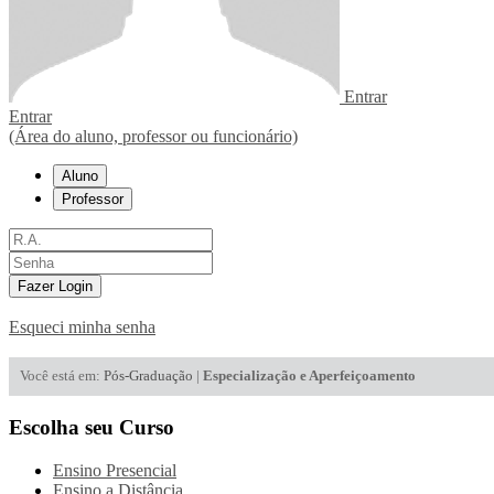
Entrar
Entrar
(Área do aluno, professor ou funcionário)
Aluno
Professor
Fazer Login
Esqueci minha senha
Você está em:
Pós-Graduação
|
Especialização e Aperfeiçoamento
Escolha seu Curso
Ensino Presencial
Ensino a Distância