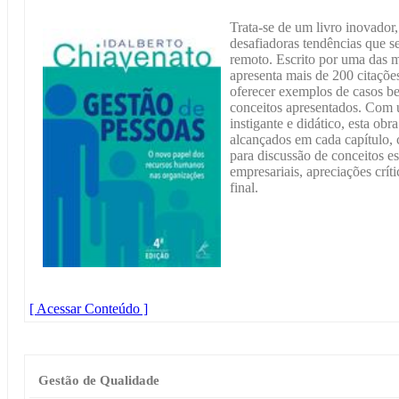
Trata-se de um livro inovador
desafiadoras tendências que s
remoto. Escrito por uma das ma
apresenta mais de 200 citaçõe
oferecer exemplos de casos be
conceitos apresentados. Com u
instigante e didático, esta ob
alcançados em cada capítulo, 
para discussão de conceitos es
empresariais, apreciações críti
final.
[ Acessar Conteúdo ]
Gestão de Qualidade