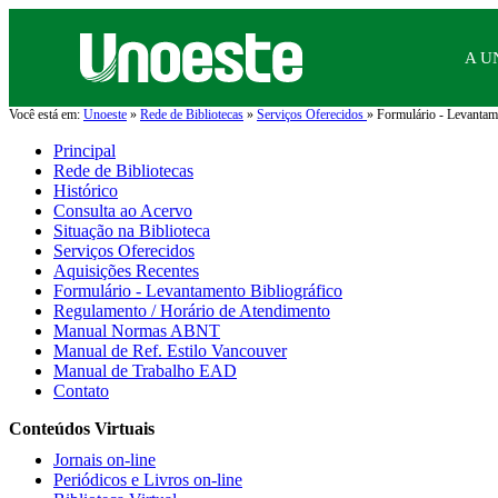
A U
Você está em:
Unoeste
»
Rede de Bibliotecas
»
Serviços Oferecidos
» Formulário - Levantame
Principal
Rede de Bibliotecas
Histórico
Consulta ao Acervo
Situação na Biblioteca
Serviços Oferecidos
Aquisições Recentes
Formulário - Levantamento Bibliográfico
Regulamento / Horário de Atendimento
Manual Normas ABNT
Manual de Ref. Estilo Vancouver
Manual de Trabalho EAD
Contato
Conteúdos Virtuais
Jornais on-line
Periódicos e Livros on-line