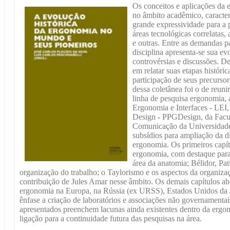
Os conceitos e aplicações da 
no âmbito acadêmico, caracte
grande expressividade para a 
áreas tecnológicas correlatas, 
e outras. Entre as demandas p
disciplina apresenta-se sua ev
controvérsias e discussões. D
em relatar suas etapas históri
participação de seus precursor
dessa coletânea foi o de reuni
linha de pesquisa ergonomia, 
Ergonomia e Interfaces - LEI
Design - PPGDesign, da Facul
Comunicação da Universidade 
subsídios para ampliação da d
ergonomia. Os primeiros capít
ergonomia, com destaque para
área da anatomia; Bélidor, Pati
organização do trabalho; o Taylorismo e os aspectos da organiza
contribuição de Jules Amar nesse âmbito. Os demais capítulos a
ergonomia na Europa, na Rússia (ex URSS), Estados Unidos da 
ênfase a criação de laboratórios e associações não governamentai
apresentados preenchem lacunas ainda existentes dentro da ergo
ligação para a continuidade futura das pesquisas na área.