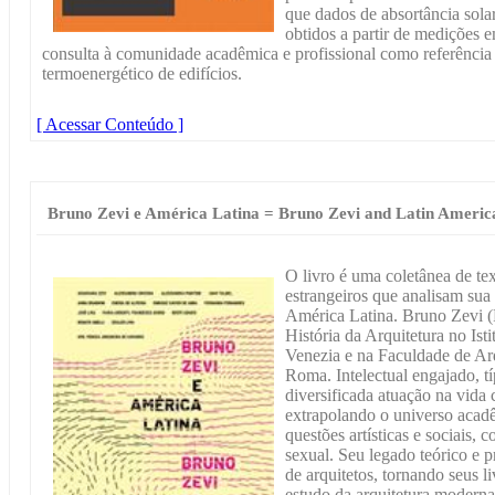
que dados de absortância solar
obtidos a partir de medições e
consulta à comunidade acadêmica e profissional como referênci
termoenergético de edifícios.
[ Acessar Conteúdo ]
Bruno Zevi e América Latina = Bruno Zevi and Latin Americ
O livro é uma coletânea de text
estrangeiros que analisam sua 
América Latina. Bruno Zevi (
História da Arquitetura no Isti
Venezia e na Faculdade de Arq
Roma. Intelectual engajado, tí
diversificada atuação na vida c
extrapolando o universo acadê
questões artísticas e sociais,
sexual. Seu legado teórico e p
de arquitetos, tornando seus l
estudo da arquitetura moderna.