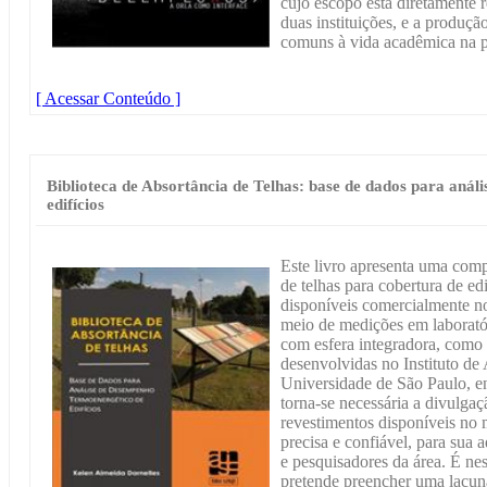
cujo escopo está diretamente 
duas instituições, e a produçã
comuns à vida acadêmica na 
[ Acessar Conteúdo ]
Biblioteca de Absortância de Telhas: base de dados para aná
edifícios
Este livro apresenta uma comp
de telhas para cobertura de edi
disponíveis comercialmente no
meio de medições em laborató
com esfera integradora, como 
desenvolvidas no Instituto de
Universidade de São Paulo, e
torna-se necessária a divulgaç
revestimentos disponíveis no
precisa e confiável, para sua 
e pesquisadores da área. É ne
pretende preencher uma lacuna