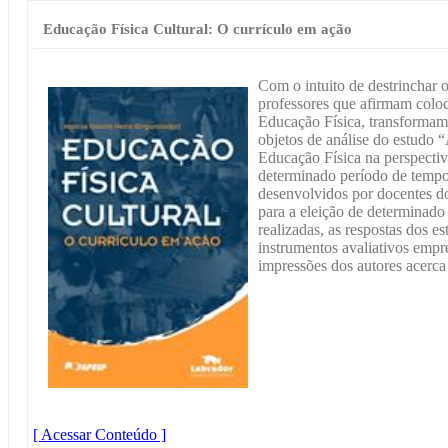
Educação Física Cultural: O currículo em ação
Com o intuito de destrinchar
professores que afirmam coloc
Educação Física, transformamo
objetos de análise do estudo “
Educação Física na perspectiv
determinado período de tempo,
desenvolvidos por docentes d
para a eleição de determinado 
realizadas, as respostas dos es
instrumentos avaliativos empr
impressões dos autores acerca
[ Acessar Conteúdo ]