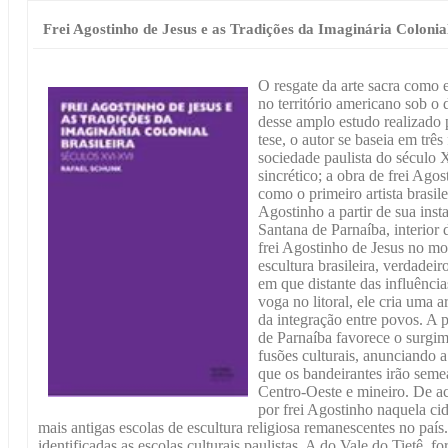
Frei Agostinho de Jesus e as Tradições da Imaginária Colonial
O resgate da arte sacra como 
no território americano sob o 
desse amplo estudo realizado 
tese, o autor se baseia em três
sociedade paulista do século 
sincrético; a obra de frei Ago
como o primeiro artista brasile
Agostinho a partir de sua inst
Santana de Parnaíba, interior 
frei Agostinho de Jesus no mos
escultura brasileira, verdadei
em que distante das influênci
voga no litoral, ele cria uma a
da integração entre povos. A 
de Parnaíba favorece o surgim
fusões culturais, anunciando a
que os bandeirantes irão seme
Centro-Oeste e mineiro. De ac
por frei Agostinho naquela ci
mais antigas escolas de escultura religiosa remanescentes no país.
identificadas as escolas culturais paulistas. A do Vale do Tietê, f