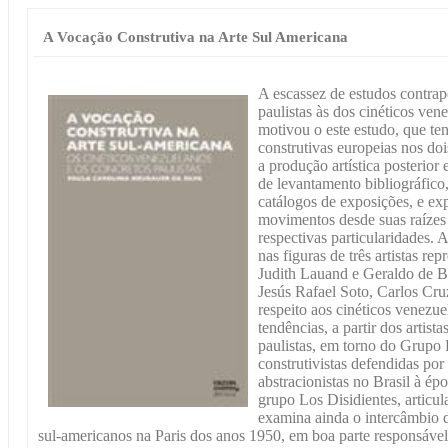
A Vocação Construtiva na Arte Sul Americana
A escassez de estudos contrapo
paulistas às dos cinéticos ve
motivou o este estudo, que ten
construtivas europeias nos do
a produção artística posterior
de levantamento bibliográfico,
catálogos de exposições, e exp
movimentos desde suas raízes 
respectivas particularidades.
nas figuras de três artistas rep
Judith Lauand e Geraldo de Ba
Jesús Rafael Soto, Carlos Cru
respeito aos cinéticos venezue
tendências, a partir dos artist
paulistas, em torno do Grupo 
construtivistas defendidas po
abstracionistas no Brasil à ép
grupo Los Disidientes, articu
examina ainda o intercâmbio de
sul-americanos na Paris dos anos 1950, em boa parte responsáve