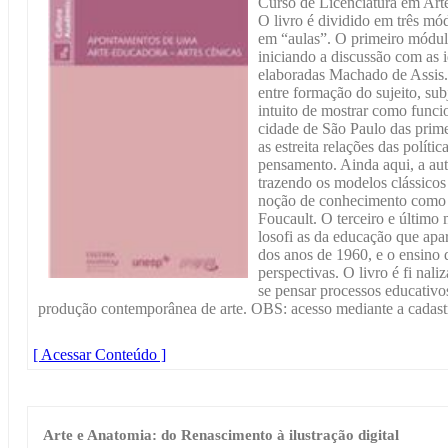
Curso de Licenciatura em Arte
O livro é dividido em três mó
em “aulas”. O primeiro módulo 
iniciando a discussão com as i
elaboradas Machado de Assis.
entre formação do sujeito, sub
intuito de mostrar como funcio
cidade de São Paulo das prime
as estreita relações das políti
pensamento. Ainda aqui, a aut
trazendo os modelos clássicos 
noção de conhecimento como 
Foucault. O terceiro e último 
losofi as da educação que apar
dos anos de 1960, e o ensino d
perspectivas. O livro é fi na
se pensar processos educativos
produção contemporânea de arte. OBS: acesso mediante a cadastr
[ Acessar Conteúdo ]
Arte e Anatomia: do Renascimento à ilustração digital