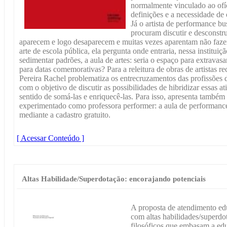
normalmente vinculado ao ofíc
definições e a necessidade de or
Já o artista de performance b
procuram discutir e desconstr
aparecem e logo desaparecem e muitas vezes aparentam não fazer
arte de escola pública, ela pergunta onde entraria, nessa institui
sedimentar padrões, a aula de artes: seria o espaço para extrava
para datas comemorativas? Para a releitura de obras de artistas 
Pereira Rachel problematiza os entrecruzamentos das profissões d
com o objetivo de discutir as possibilidades de hibridizar essas 
sentido de somá-las e enriquecê-las. Para isso, apresenta també
experimentado como professora performer: a aula de performance
mediante a cadastro gratuito.
[ Acessar Conteúdo ]
Altas Habilidade/Superdotação: encorajando potenciais
A proposta de atendimento edu
com altas habilidades/superdo
filosóficos que embasam a ed