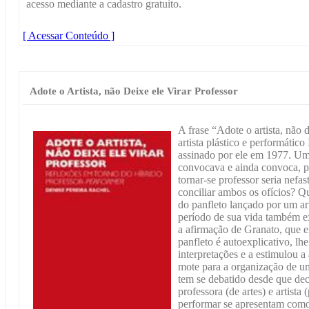
acesso mediante a cadastro gratuito.
[ Acessar Conteúdo ]
Adote o Artista, não Deixe ele Virar Professor
A frase “Adote o artista, não d
artista plástico e performátic
assinado por ele em 1977. Um 
convocava e ainda convoca, pa
tornar-se professor seria nefas
conciliar ambos os ofícios? Qu
do panfleto lançado por um ar
período de sua vida também e
a afirmação de Granato, que e
panfleto é autoexplicativo, lhe
interpretações e a estimulou a 
mote para a organização de um
tem se debatido desde que de
professora (de artes) e artista
performar se apresentam como 