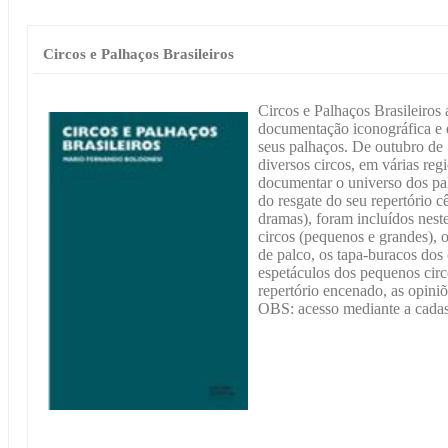
Circos e Palhaços Brasileiros
Circos e Palhaços Brasileiros
documentação iconográfica e es
seus palhaços. De outubro de 
diversos circos, em várias reg
documentar o universo dos pal
do resgate do seu repertório c
dramas), foram incluídos neste
circos (pequenos e grandes), o
de palco, os tapa-buracos dos
espetáculos dos pequenos circ
repertório encenado, as opiniõe
OBS: acesso mediante a cadast