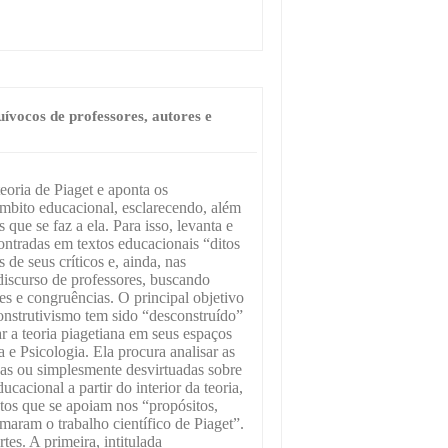
ívocos de professores, autores e
teoria de Piaget e aponta os
mbito educacional, esclarecendo, além
as que se faz a ela. Para isso, levanta e
ntradas em textos educacionais “ditos
s de seus críticos e, ainda, nas
scurso de professores, buscando
ões e congruências. O principal objetivo
onstrutivismo tem sido “desconstruído”
r a teoria piagetiana em seus espaços
 e Psicologia. Ela procura analisar as
as ou simplesmente desvirtuadas sobre
cacional a partir do interior da teoria,
tos que se apoiam nos “propósitos,
maram o trabalho científico de Piaget”.
rtes. A primeira, intitulada