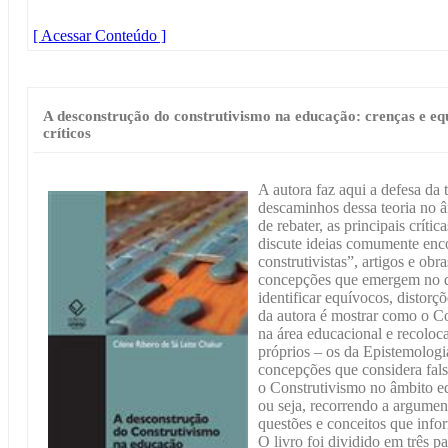
[ Acessar Conteúdo ]
A desconstrução do construtivismo na educação: crenças e equ
críticos
A autora faz aqui a defesa da 
descaminhos dessa teoria no â
de rebater, as principais crític
discute ideias comumente enco
construtivistas”, artigos e obra
concepções que emergem no di
identificar equívocos, distorç
da autora é mostrar como o C
na área educacional e recoloca
próprios – os da Epistemologia
concepções que considera fals
o Construtivismo no âmbito edu
ou seja, recorrendo a argumen
questões e conceitos que infor
O livro foi dividido em três pa