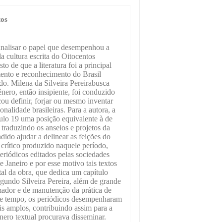
tos
analisar o papel que desempenhou a
 da cultura escrita do Oitocentos
sto de que a literatura foi a principal
ento e reconhecimento do Brasil
o. Milena da Silveira Pereirabusca
ero, então insipiente, foi conduzido
cou definir, forjar ou mesmo inventar
onalidade brasileiras. Para a autora, a
éculo 19 uma posição equivalente à de
e traduzindo os anseios e projetos da
ndido ajudar a delinear as feições do
o crítico produzido naquele período,
eriódicos editados pelas sociedades
e Janeiro e por esse motivo tais textos
al da obra, que dedica um capítulo
egundo Silveira Pereira, além de grande
mador e de manutenção da prática de
ele tempo, os periódicos desempenharam
is amplos, contribuindo assim para a
ênero textual procurava disseminar.