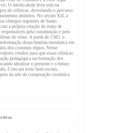
vis. O mérito deste livro está na
ipos de crônicas, desvelando o percurso
 momentos distintos. No século XII, a
dos cônegos regrantes de Santo
com a própria criação do reino de
responsáveis pela constituição e pelo
rias do reino. A partir de 1385, o
ransformação dessa história monástica em
ãos dos cronistas régios. Nesse
alores cristãos para que essas crônicas
 ação pedagógica na formação dos
scando idealizar o presente e o futuro
ado. Com um texto bem escrito,
igens da arte da composição cronística
ectivas