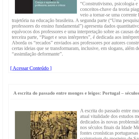
“Construtivismo, psicologia e 
conceitos-chave da teoria pia
veio a tornar-se uma corrente
trajetória na educação brasileira. A segunda parte (“Uma pesqui
professores do ensino fundamental”) apresenta dados quantitativo
equívocos dos professores e uma interpretação sobre as causas de
terceira parte, “Piaget e seus intérpretes”, é dedicada aos intérpret
Aborda os “recados” enviados aos professores por autores constr
certas ideias que se transformaram, inclusive, em slogans, além 
“assimilação deformante”.
[ Acessar Conteúdo ]
A escrita do passado entre monges e leigos: Portugal – sécul
A escrita do passado entre mo
atual vitalidade dos estudos m
dedicados às novas problemáti
nos séculos finais da Idade M
fontes cronísticas portuguesas
scriptorium do mosteiro de Sa