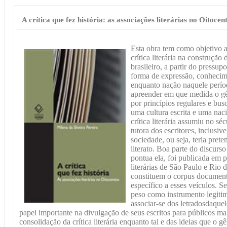
A crítica que fez história: as associações literárias no Oitocen
Esta obra tem como objetivo 
crítica literária na construção
brasileiro, a partir do pressupo
forma de expressão, conhecim
enquanto nação naquele períod
apreender em que medida o gên
por princípios regulares e bus
uma cultura escrita e uma naci
crítica literária assumiu no s
tutora dos escritores, inclusiv
sociedade, ou seja, teria prete
literato. Boa parte do discurs
pontua ela, foi publicada em p
literárias de São Paulo e Rio d
constituem o corpus document
específico a esses veículos. S
peso como instrumento legiti
associar-se dos letradosdaqu
papel importante na divulgação de seus escritos para públicos ma
consolidação da crítica literária enquanto tal e das ideias que o g