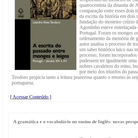
quatrocentista da dinastia de A
comparação entre esses dois t
da escrita da história em dois
fundação do mosteiro crúzio 
Agostinho esteve entrelaçada 
Portugal. Foram os monges os 
ordenamento da memória de gló
autor analisa o processo de t
um saber histórico laico nas m
processo, foram incorporados v
pudessem ter igualmente uma
nobres cavaleiros do reino, bu
por meio dos triunfos do pass
Teodoro propicia tanto a leitura prazerosa quanto o retorno às or
portuguesa.
[ Acessar Conteúdo ]
A gramática e o vocabulário no ensino de Inglês: novas persp