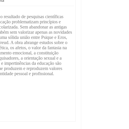
isa
 o resultado de pesquisas científicas
cação problematizam princípios e
scolarizada. Sem abandonar as antigas
bém sem valorizar apenas as novidades
uma sólida união entre Psique e Eros,
reud. A obra abrange estudos sobre o
ética, os afetos, o valor da fantasia na
mento emocional, a constituição
quisadores, a orientação sexual e a
s e impertinências da educação são
ue produzem e reproduzem valores
tidade pessoal e profissional.