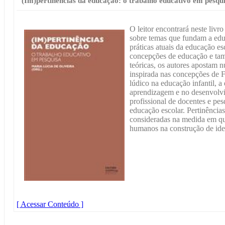
(Im)pertinências da educação: o trabalho educativo em pesqu
O leitor encontrará neste livro
sobre temas que fundam a edu
práticas atuais da educação e
concepções de educação e tam
teóricas, os autores apostam n
inspirada nas concepções de F
lúdico na educação infantil, a 
aprendizagem e no desenvolvi
profissional de docentes e pes
educação escolar. Pertinência
consideradas na medida em q
humanos na construção de iden
[ Acessar Conteúdo ]