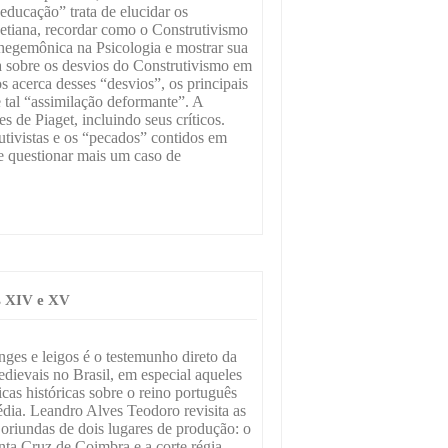
educação” trata de elucidar os
getiana, recordar como o Construtivismo
 hegemônica na Psicologia e mostrar sua
sa sobre os desvios do Construtivismo em
s acerca desses “desvios”, os principais
 tal “assimilação deformante”. A
es de Piaget, incluindo seus críticos.
utivistas e os “pecados” contidos em
de questionar mais um caso de
os XIV e XV
nges e leigos é o testemunho direto da
edievais no Brasil, em especial aqueles
cas históricas sobre o reino português
édia. Leandro Alves Teodoro revisita as
 oriundas de dois lugares de produção: o
nta Cruz de Coimbra e a corte régia