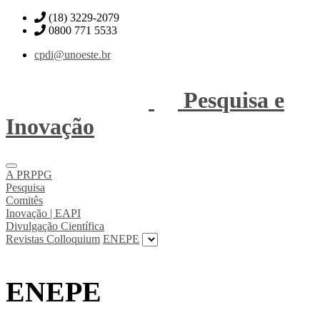
(18) 3229-2079
0800 771 5533
cpdi@unoeste.br
Pesquisa e
Inovação
A PRPPG
Pesquisa
Comitês
Inovação | EAPI
Divulgação Científica
Revistas Colloquium
ENEPE
ENEPE