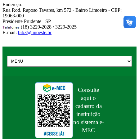
Endereço:
Rua Rod. Raposo Tavares, km 572 - Bairro Limoeiro - CEP:
19063-000
Presidente Prudente - SP
(18) 3229-2028 / 3229-2025
E-mail:
bib3@unoeste.br
Consulte
aqui o
cadastro da
instituição
no sistema e-
MEC