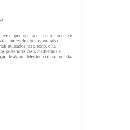
ca
ouve empenho para citar corretamente e
 detentores de direitos autorais de
ais utilizados neste texto, e há
tos posteriores caso, inadvertida e
ação de algum deles tenha disso omitida.