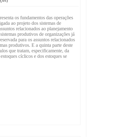
ços)
apresenta os fundamentos das operações
igada ao projeto dos sistemas de
assuntos relacionados ao planejamento
 sistemas produtivos de organizações já
 reservada para os assuntos relacionados
mas produtivos. E a quinta parte deste
tulos que tratam, especificamente, da
 estoques cíclicos e dos estoques se