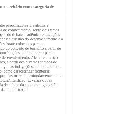
 o território como categoria de
tre pesquisadores brasileiros e
os do conhecimento, sobre dois temas
aços do debate acadêmico e das ações
cadas: a questão do desenvolvimento e a
tões foram colocadas para os
do do conceito de território a partir de
ontribuições podem aportar para a
e desenvolvimento. Além de um rico
ico, a partir dos diversos campos de
 algumas indagações: como trabalhar a
io, como caraceterizar fronteiras
que, elas marcam profundamente tanto a
ptura/interdição? E várias outras
 de debate da economia, geografia,
e da administração.