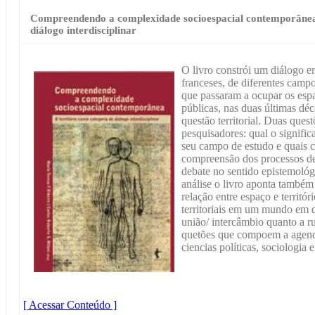
Compreendendo a complexidade socioespacial contemporânea:
diálogo interdisciplinar
O livro constrói um diálogo en
franceses, de diferentes camp
que passaram a ocupar os esp
públicas, nas duas últimas dé
questão territorial. Duas ques
pesquisadores: qual o significa
seu campo de estudo e quais c
compreensão dos processos d
debate no sentido epistemológ
análise o livro aponta também
relação entre espaço e territór
territoriais em um mundo em 
união/ intercâmbio quanto a ru
quetões que compoem a agenda
ciencias políticas, sociologia 
[ Acessar Conteúdo ]