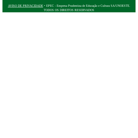
AVISO DE PRIVACIDADE
• EPEC - Empresa Prudentina de Educação e Cultura SA/UNOESTE.
TODOS OS DIREITOS RESERVADOS