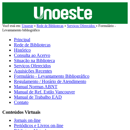
Você está em:
Unoeste
»
Rede de Bibliotecas
»
Serviços Oferecidos
» Formulário -
Levantamento bibliográfico
Principal
Rede de Bibliotecas
Histórico
Consulta ao Acervo
Situação na Biblioteca
Serviços Oferecidos
Aquisições Recentes
Formulário - Levantamento Bibliográfico
Regulamento / Horário de Atendimento
Manual Normas ABNT
Manual de Ref. Estilo Vancouver
Manual de Trabalho EAD
Contato
Conteúdos Virtuais
Jornais on-line
Periódicos e Livros on-line