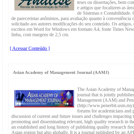
teses ou dissertações, bem co
e artigos que focalizem as ár
de Sistemas e Contabilidade. 
de pareceristas anônimos, para avaliação quanto à conveniência 
solicitado aos autores modificações do seu conteúdo. Os artigo
escritos em Word for Windows em formato A4, fonte Times Ne
linha, com margens de 2,5 cm.
[ Acessar Conteúdo ]
Asian Academy of Management Journal (AAMJ)
The Asian Academy of Manage
journal that is jointly publis
Management (AAM) and Penerb
(http://www.penerbit.usm.my)
forums for academicians and pr
discussion of current and future issues and challenges impactin
promoting and disseminating relevant, high quality research in t
an established and long history of publishing quality research fin
Asian region but also globally. It is a journal published by an AP