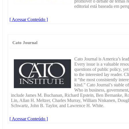
promover o debate de temas re
editorial está baseada em persp
[ Acessar Conteúdo ]
Cato Journal
Cato Journal is America’s lead
Every issue is a valuable reso
questions of public policy, yet 
to the interested lay reader. 
it “the most consistently inter
kind.” Cato Journal’s stable of
Who in business, government,
include James M. Buchanan, Richard Epstein, Ben Bernanke, Rob
Lin, Allan H. Meltzer, Charles Murray, William Niskanen, Dougla
Schwartz, John B. Taylor, and Lawrence H. White.
[ Acessar Conteúdo ]