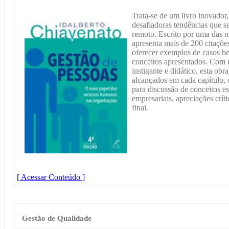
Trata-se de um livro inovador
desafiadoras tendências que s
remoto. Escrito por uma das ma
apresenta mais de 200 citaçõe
oferecer exemplos de casos be
conceitos apresentados. Com u
instigante e didático, esta ob
alcançados em cada capítulo, 
para discussão de conceitos es
empresariais, apreciações críti
final.
[ Acessar Conteúdo ]
Gestão de Qualidade