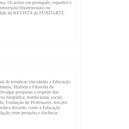
área. Os textos em português, espanhol e
utores(as) brasileiros(as) ou
e padrão da REVISTA da FUNDARTE.
nais de temáticas vinculadas a Educação
imeiro, História e Filosofia da
divulgar pesquisas a respeito dos
a biográfica, institucional, social,
do, Formação de Professores, tem por
 prática docente, como a Educação
lação entre pesquisa e docência.