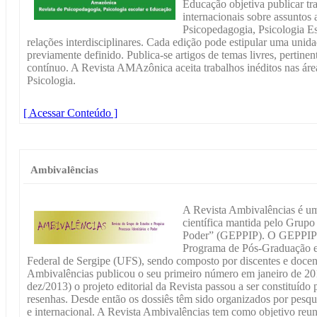
Educação objetiva publicar tra
internacionais sobre assuntos 
Psicopedagogia, Psicologia Es
relações interdisciplinares. Cada edição pode estipular uma unid
previamente definido. Publica-se artigos de temas livres, pertinen
contínuo. A Revista AMAzônica aceita trabalhos inéditos nas ár
Psicologia.
[ Acessar Conteúdo ]
Ambivalências
A Revista Ambivalências é um
científica mantida pelo Grupo 
Poder” (GEPPIP). O GEPPIP f
Programa de Pós-Graduação 
Federal de Sergipe (UFS), sendo composto por discentes e docent
Ambivalências publicou o seu primeiro número em janeiro de 2013
dez/2013) o projeto editorial da Revista passou a ser constituído p
resenhas. Desde então os dossiês têm sido organizados por pesq
e internacional. A Revista Ambivalências tem como objetivo reun