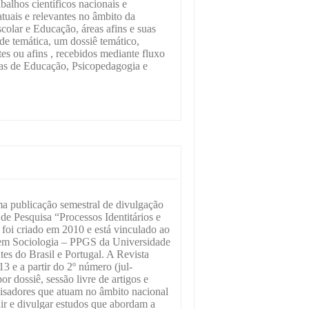
balhos científicos nacionais e
atuais e relevantes no âmbito da
colar e Educação, áreas afins e suas
ade temática, um dossiê temático,
tes ou afins , recebidos mediante fluxo
eas de Educação, Psicopedagogia e
a publicação semestral de divulgação
de Pesquisa “Processos Identitários e
oi criado em 2010 e está vinculado ao
em Sociologia – PPGS da Universidade
es do Brasil e Portugal. A Revista
 e a partir do 2º número (jul-
or dossiê, sessão livre de artigos e
uisadores que atuam no âmbito nacional
ir e divulgar estudos que abordam a