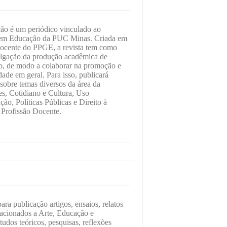
ão é um periódico vinculado ao
em Educação da PUC Minas. Criada em
 docente do PPGE, a revista tem como
vulgação da produção acadêmica de
o, de modo a colaborar na promoção e
ade em geral. Para isso, publicará
, sobre temas diversos da área da
es, Cotidiano e Cultura, Uso
o, Políticas Públicas e Direito à
Profissão Docente.
ara publicação artigos, ensaios, relatos
lacionados a Arte, Educação e
tudos teóricos, pesquisas, reflexões