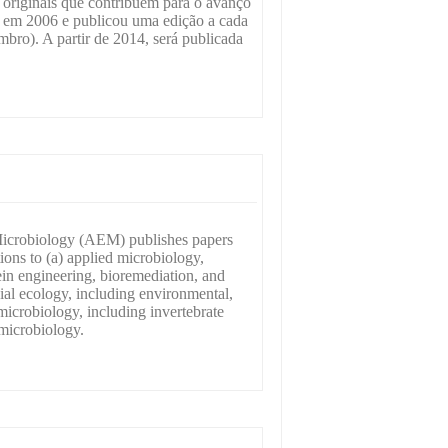
 originais que contribuem para o avanço
 em 2006 e publicou uma edição a cada
mbro). A partir de 2014, será publicada
icrobiology (AEM) publishes papers
tions to (a) applied microbiology,
ein engineering, bioremediation, and
ial ecology, including environmental,
microbiology, including invertebrate
microbiology.