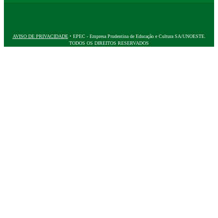
AVISO DE PRIVACIDADE
• EPEC - Empresa Prudentina de Educação e Cultura SA/UNOESTE.
TODOS OS DIREITOS RESERVADOS