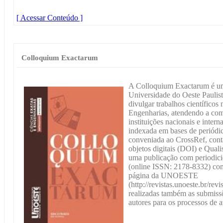
[ Acessar Conteúdo ]
Colloquium Exactarum
A Colloquium Exactarum é um 
Universidade do Oeste Pauli
divulgar trabalhos científicos
Engenharias, atendendo a com
instituições nacionais e inte
indexada em bases de periódico
conveniada ao CrossRef, cont
objetos digitais (DOI) e Qu
uma publicação com periodicid
(online ISSN: 2178-8332) comp
página da UNOESTE
(http://revistas.unoeste.br/rev
realizadas também as submissõ
autores para os processos de a