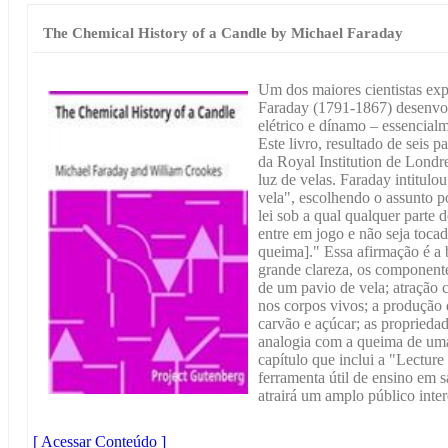
The Chemical History of a Candle by Michael Faraday
Um dos maiores cientistas exp
Faraday (1791-1867) desenvol
elétrico e dínamo – essencialm
Este livro, resultado de seis p
da Royal Institution de Londre
luz de velas. Faraday intitulo
vela", escolhendo o assunto 
lei sob a qual qualquer parte 
entre em jogo e não seja toca
queima]." Essa afirmação é a 
grande clareza, os componente
de um pavio de vela; atração c
nos corpos vivos; a produção 
carvão e açúcar; as propriedad
analogia com a queima de um
capítulo que inclui a "Lectur
ferramenta útil de ensino em s
atrairá um amplo público inter
[ Acessar Conteúdo ]