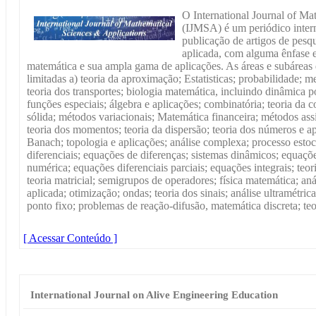
O International Journal of Ma
(IJMSA) é um periódico intern
publicação de artigos de pesq
aplicada, com alguma ênfase e
matemática e sua ampla gama de aplicações. As áreas e subáreas 
limitadas a) teoria da aproximação; Estatisticas; probabilidade; 
teoria dos transportes; biologia matemática, incluindo dinâmica 
funções especiais; álgebra e aplicações; combinatória; teoria da c
sólida; métodos variacionais; Matemática financeira; métodos assint
teoria dos momentos; teoria da dispersão; teoria dos números e a
Banach; topologia e aplicações; análise complexa; processo estoc
diferenciais; equações de diferenças; sistemas dinâmicos; equações
numérica; equações diferenciais parciais; equações integrais; teor
teoria matricial; semigrupos de operadores; física matemática; an
aplicada; otimização; ondas; teoria dos sinais; análise ultramétrica
ponto fixo; problemas de reação-difusão, matemática discreta; teo
[ Acessar Conteúdo ]
International Journal on Alive Engineering Education