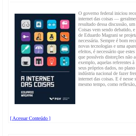
O governo federal iniciou re
internet das coisas — geralm
resultado dessa discussão, um
Coisas vem sendo debatido, e 
de Eduardo Magrani se projet
necessária. Sempre é bom rec
novas tecnologias e uma apare
efeitos, é necessário que este
que possíveis distorções não
exemplo, aquelas referentes à
seus próprios dados, no plano
indústria nacional de fazer f
internet das coisas. E é nesse 
mesmo tempo, como reflexão,
[ Acessar Conteúdo ]