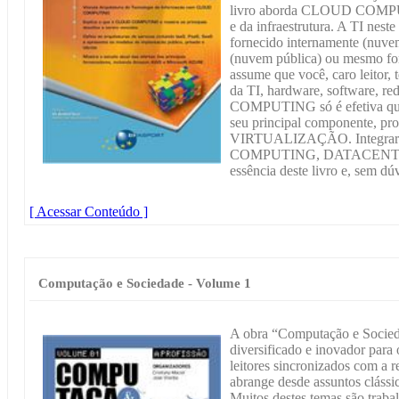
livro aborda CLOUD COMPUTI
e da infraestrutura. A TI nest
fornecido internamente (nuve
(nuvem pública) ou mesmo fo
assume que você, caro leitor,
da TI, hardware, software, r
COMPUTING só é efetiva q
seu principal componente, pr
VIRTUALIZAÇÃO. Integrar 
COMPUTING, DATACENTER
essência deste livro e, sem dú
[ Acessar Conteúdo ]
Computação e Sociedade - Volume 1
A obra “Computação e Socied
diversificado e inovador para 
leitores sincronizados com a 
abrange desde assuntos clássic
Muitos destes temas são traba