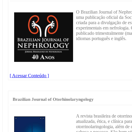
O Brazilian Journal of Nephro
uma publicação oficial da Soc
criada para a divulgação de est
experimentais em nefrologia.
publicado trimestralmente (ma
idiomas português e inglês.
[ Acessar Conteúdo ]
Brazilian Journal of Otorhinolaryngology
A revista brasileira de otorri
atualizada, ética, e clínica p
otorrinolaringologia, além de 
cabeça e pescoço. São bem-vin