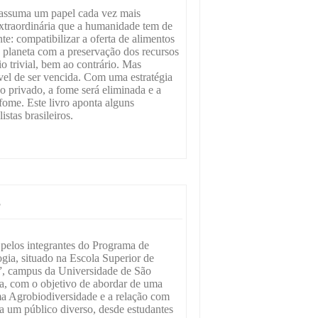
 assuma um papel cada vez mais
xtraordinária que a humanidade tem de
te: compatibilizar a oferta de alimentos
 planeta com a preservação dos recursos
io trivial, bem ao contrário. Mas
el de ser vencida. Com uma estratégia
 o privado, a fome será eliminada e a
fome. Este livro aponta alguns
istas brasileiros.
r
a pelos integrantes do Programa de
gia, situado na Escola Superior de
”, campus da Universidade de São
a, com o objetivo de abordar de uma
ma Agrobiodiversidade e a relação com
a um público diverso, desde estudantes