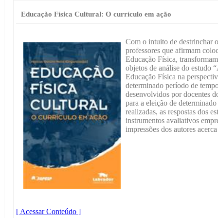
Educação Física Cultural: O currículo em ação
Com o intuito de destrinchar
professores que afirmam coloc
Educação Física, transformamo
objetos de análise do estudo “
Educação Física na perspectiv
determinado período de tempo,
desenvolvidos por docentes d
para a eleição de determinado 
realizadas, as respostas dos es
instrumentos avaliativos empr
impressões dos autores acerca
[ Acessar Conteúdo ]