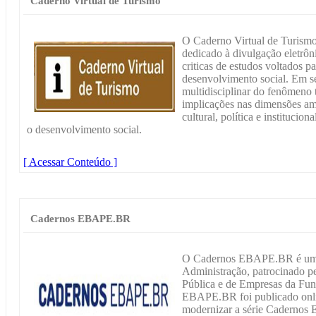
Caderno Virtual de Turismo
O Caderno Virtual de Turismo
dedicado à divulgação eletrôni
criticas de estudos voltados p
desenvolvimento social. Em s
multidisciplinar do fenômeno 
implicações nas dimensões amb
cultural, política e institucio
o desenvolvimento social.
[ Acessar Conteúdo ]
Cadernos EBAPE.BR
O Cadernos EBAPE.BR é um p
Administração, patrocinado pe
Pública e de Empresas da Fu
EBAPE.BR foi publicado onl
modernizar a série Cadernos 