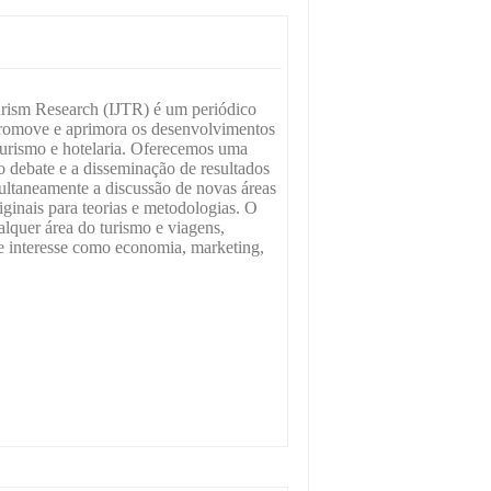
urism Research (IJTR) é um periódico
romove e aprimora os desenvolvimentos
 turismo e hotelaria. Oferecemos uma
o debate e a disseminação de resultados
ultaneamente a discussão de novas áreas
iginais para teorias e metodologias. O
alquer área do turismo e viagens,
de interesse como economia, marketing,