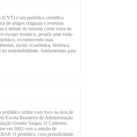
 (CVT) é um periódico cientifico
ca de artigos originais e resenhas
ara o debate do turismo como vetor de
eu escopo temático, propõe uma visão
turístico, reconhecendo suas
iental, social, econômica, histórica,
nal da sustentabilidade, fundamentais para
eriódico online com foco na área de
la Escola Brasileira de Administração
ndação Getulio Vargas. O Cadernos
ine em 2003 com a missão de
EBAP. O periódico, com periodicidade