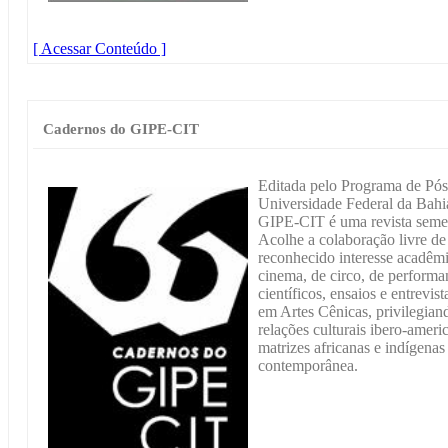
[ Acessar Conteúdo ]
Cadernos do GIPE-CIT
Editada pelo Programa de Pós
Universidade Federal da Ba
GIPE-CIT é uma revista semes
Acolhe a colaboração livre de 
reconhecido interesse acadêmi
cinema, de circo, de performan
científicos, ensaios e entrevis
em Artes Cênicas, privilegian
relações culturais ibero-amer
matrizes africanas e indígenas
contemporânea.