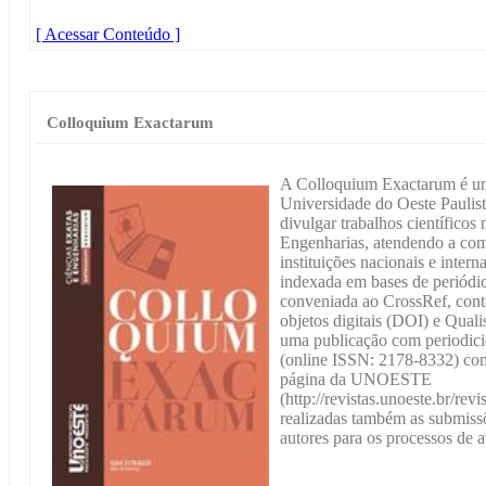
[ Acessar Conteúdo ]
Colloquium Exactarum
A Colloquium Exactarum é um 
Universidade do Oeste Pauli
divulgar trabalhos científicos
Engenharias, atendendo a com
instituições nacionais e inte
indexada em bases de periódico
conveniada ao CrossRef, cont
objetos digitais (DOI) e Qu
uma publicação com periodicid
(online ISSN: 2178-8332) comp
página da UNOESTE
(http://revistas.unoeste.br/rev
realizadas também as submissõ
autores para os processos de a