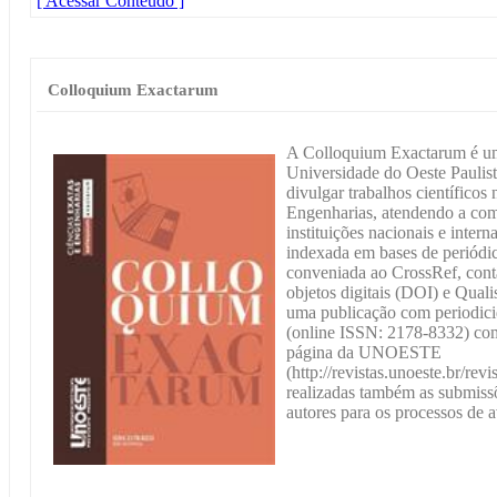
[ Acessar Conteúdo ]
Colloquium Exactarum
A Colloquium Exactarum é um 
Universidade do Oeste Pauli
divulgar trabalhos científicos
Engenharias, atendendo a com
instituições nacionais e inte
indexada em bases de periódico
conveniada ao CrossRef, cont
objetos digitais (DOI) e Qu
uma publicação com periodicid
(online ISSN: 2178-8332) comp
página da UNOESTE
(http://revistas.unoeste.br/rev
realizadas também as submissõ
autores para os processos de a