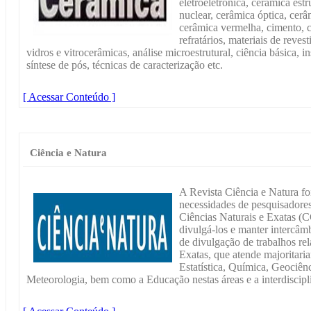
eletroeletrônica, cerâmica est
nuclear, cerâmica óptica, cer
cerâmica vermelha, cimento, c
refratários, materiais de reves
vidros e vitrocerâmicas, análise microestrutural, ciência básica, 
síntese de pós, técnicas de caracterização etc.
[ Acessar Conteúdo ]
Ciência e Natura
A Revista Ciência e Natura fo
necessidades de pesquisadores
Ciências Naturais e Exatas (C
divulgá-los e manter intercâ
de divulgação de trabalhos re
Exatas, que atende majoritari
Estatística, Química, Geociênc
Meteorologia, bem como a Educação nestas áreas e a interdiscipli