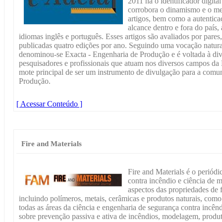
2011 há o identificador digita
corrobora o dinamismo e o me
artigos, bem como a autentica
alcance dentro e fora do país,
idiomas inglês e português. Esses artigos são avaliados por pares
publicadas quatro edições por ano. Seguindo uma vocação natural 
denominou-se Exacta - Engenharia de Produção e é voltada à div
pesquisadores e profissionais que atuam nos diversos campos d
mote principal de ser um instrumento de divulgação para a com
Produção.
[ Acessar Conteúdo ]
Fire and Materials
Fire and Materials é o periódi
contra incêndio e ciência de m
aspectos das propriedades de f
incluindo polímeros, metais, cerâmicas e produtos naturais, como
todas as áreas da ciência e engenharia de segurança contra incên
sobre prevenção passiva e ativa de incêndios, modelagem, produt