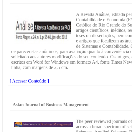
A Revista Análise, editada pe
Contabilidade e Economia (FA
Católica do Rio Grande do Su
artigos científicos, inéditos, r
teses ou dissertações, bem co
e artigos que focalizem as ár
de Sistemas e Contabilidade. 
de pareceristas anônimos, para avaliação quanto à conveniência 
solicitado aos autores modificações do seu conteúdo. Os artigo
escritos em Word for Windows em formato A4, fonte Times Ne
linha, com margens de 2,5 cm.
[ Acessar Conteúdo ]
Asian Journal of Business Management
The peer-reviewed journals of
across a broad spectrum of scie
Sciences, Applied Sciences, B