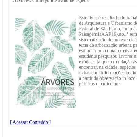
Árvores: catálogo ilustrado de espécie
Este livro é resultado do trab
de Arquitetura e Urbanismo d
Federal de São Paulo, junto à 
Paisagem1(AAP16),no1° semes
sistematização de um exercíci
tema da arborização urbana par
estimular um contato mais afe
estudante pesquisou árvores n
exóticas, já que, em relação às
encontrar, na cidade, espécies
fichas com informações botâni
a partir da observação in loco
públicas e particulares.
[ Acessar Conteúdo ]