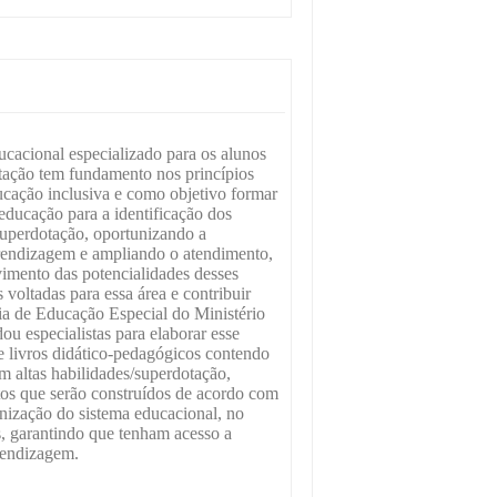
cacional especializado para os alunos
tação tem fundamento nos princípios
ucação inclusiva e como objetivo formar
 educação para a identificação dos
superdotação, oportunizando a
rendizagem e ampliando o atendimento,
imento das potencialidades desses
 voltadas para essa área e contribuir
ria de Educação Especial do Ministério
 especialistas para elaborar esse
e livros didático-pedagógicos contendo
m altas habilidades/superdotação,
ntos que serão construídos de acordo com
anização do sistema educacional, no
os, garantindo que tenham acesso a
rendizagem.