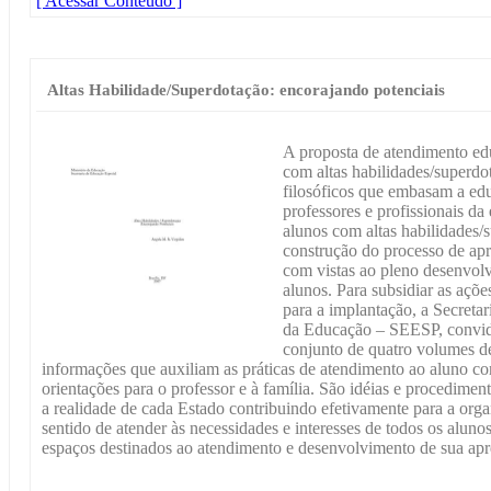
[ Acessar Conteúdo ]
Altas Habilidade/Superdotação: encorajando potenciais
A proposta de atendimento edu
com altas habilidades/superdo
filosóficos que embasam a ed
professores e profissionais da
alunos com altas habilidades/
construção do processo de ap
com vistas ao pleno desenvolv
alunos. Para subsidiar as ações
para a implantação, a Secreta
da Educação – SEESP, convidou
conjunto de quatro volumes d
informações que auxiliam as práticas de atendimento ao aluno co
orientações para o professor e à família. São idéias e procedime
a realidade de cada Estado contribuindo efetivamente para a org
sentido de atender às necessidades e interesses de todos os alun
espaços destinados ao atendimento e desenvolvimento de sua ap