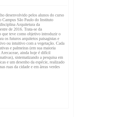
alho desenvolvido pelos alunos do curso
o Campus São Paulo do Instituto
disciplina Arquitetura da
tre de 2016. Trata-se da
o que teve como objetivo introduzir o
a os futuros arquitetos paisagistas e
tivo ou intuitivo com a vegetação. Cada
ativas e palmeiras (em sua maioria
 Arecaceae, ainda hoje é difícil
 nativas), sistematizando a pesquisa em
cas e um desenho da espécie, realizado
 nas ruas da cidade e em áreas verdes