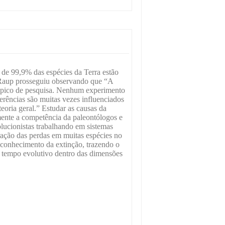
s de 99,9% das espécies da Terra estão
 Raup prosseguiu observando que “A
 tópico de pesquisa. Nenhum experimento
nferências são muitas vezes influenciados
eoria geral.” Estudar as causas da
mente a competência da paleontólogos e
olucionistas trabalhando em sistemas
ação das perdas em muitas espécies no
o conhecimento da extinção, trazendo o
o tempo evolutivo dentro das dimensões